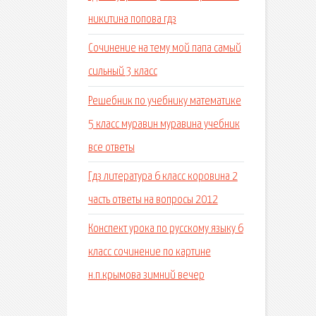
никитина попова гдз
Сочинение на тему мой папа самый
сильный 3 класс
Решебник по учебнику математике
5 класс муравин муравина учебник
все ответы
Гдз литература 6 класс коровина 2
часть ответы на вопросы 2012
Конспект урока по русскому языку 6
класс сочинение по картине
н.п.крымова зимний вечер