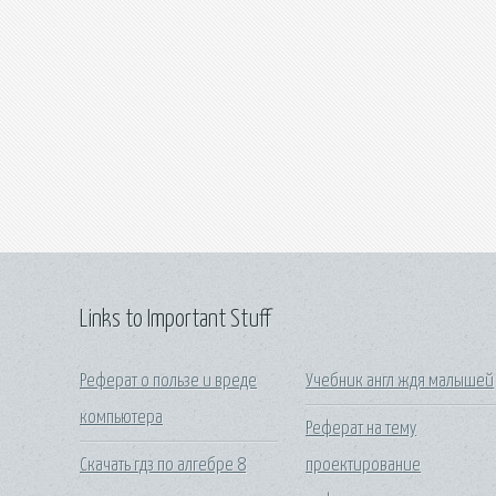
Links to Important Stuff
Реферат о пользе и вреде
Учебник англ ждя малышей
компьютера
Реферат на тему
Скачать гдз по алгебре 8
проектирование