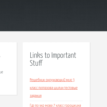
3
Links to Important
Stuff
ние
Решебник окружающий мир 3
класс поглазова шилин тестовые
задания
Гдз по укр мова 7 класс горошкина