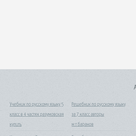
A
Учебник по русскому языку 5
Решебник по русскому языку
класс в 4 частях разумовская
за 7 класс авторы
купить
м.т.баранов