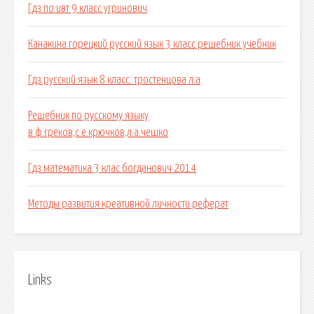
Гдз по ивт 9 класс угринович
Канакина горецкий русский язык 3 класс решебник учебник
Гдз русский язык 8 класс. тростенцова л.а
Решебник по русскому языку
в.ф.греков,с.е.крючков,л.а.чешко
Гдз математика 3 клас богданович 2014
Методы развития креативной личности.реферат
Links