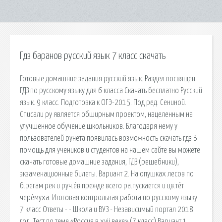
Гдз баранов русский язык 7 класс скачать
Готовые домашние задания русский язык. Раздел посвящен
ГДЗ по русскому языку для 6 класса Скачать бесплатно Русский
язык. 9 класс. Подготовка к ОГЭ-2015. Под ред. Сениной.
Списали ру является обширным проектом, нацеленным на
улучшенное обучение школьников. Благодаря нему у
пользователей рунета появилась возможность скачать гдз В
помощь для учеников и студентов на нашем сайте вы можете
скачать готовые домашние задания, ГДЗ (решебники),
экзаменационные билеты. Вариант 2. На опушках лесов по
б.регам рек и руч.ёв прежде всего ра.пускается и цв.тёт
черёмуха. Итоговая контрольная работа по русскому языку
7 класс Ответы - - Школа и ВУЗ - Независимый портал 2018
год. Тест по теме «Россия в xvii веке» (7 класс) Вариант 1