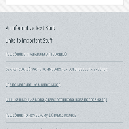
An Informative Text Blurb
Links to Important Stuff
Решебник в п канакина в г горецкий
Бухгалтерский учет в коммерческих организациях учебник
Гдз по математике 6 класс морд
Книжка німецька мова 7 клас сотникова нова програма гдз
Решебник по немецкому 10 класс козлов