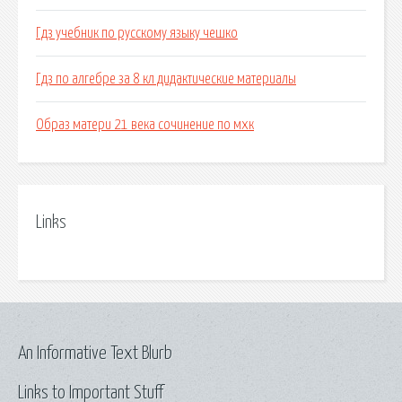
Гдз учебник по русскому языку чешко
Гдз по алгебре за 8 кл дидактические материалы
Образ матери 21 века сочинение по мхк
Links
An Informative Text Blurb
Links to Important Stuff