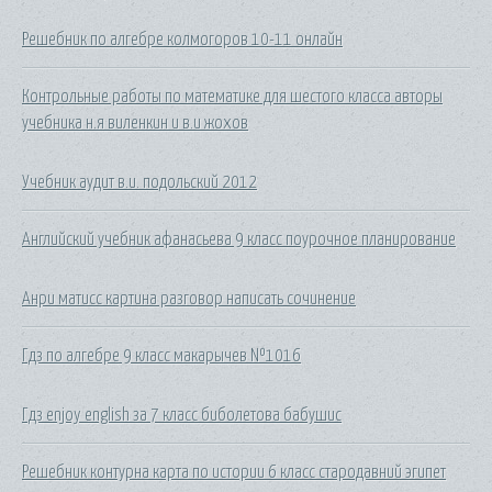
Решебник по алгебре колмогоров 10-11 онлайн
Контрольные работы по математике для шестого класса авторы
учебника н.я виленкин и в.и жохов
Учебник аудит в.и. подольский 2012
Английский учебник афанасьева 9 класс поурочное планирование
Анри матисс картина разговор написать сочинение
Гдз по алгебре 9 класс макарычев №1016
Гдз enjoy english за 7 класс биболетова бабушис
Решебник контурна карта по истории 6 класс стародавний эгипет