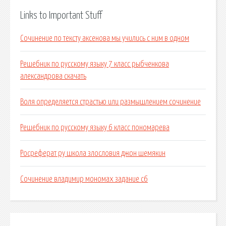
Links to Important Stuff
Сочинение по тексту аксенова мы учились с ним в одном
Решебник по русскому языку 7 класс рыбченкова
александрова скачать
Воля определяется страстью или размышлением сочинение
Решебник по русскому языку 6 класс пономарева
Росреферат ру школа злословия джон шемякин
Сочинение владимир мономах задание с6