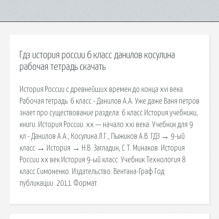
Гдз история россии 6 класс данилов косулина
рабочая тетрадь скачать
История России с древнейших времен до конца xvi века.
Рабочая тетрадь. 6 класс - Данилов А.А. Уже даже Ваня петров
знает про существование раздела: 6 класс История учебники,
книги. История России. xx — начало xxi века. Учебник для 9
кл - Данилов А.А., Косулина Л.Г., Пыжиков А.В. ГДЗ → 9-ый
класс → История → Н.В. Загладин, С.Т. Минаков. История
России xx век.История 9-ый класс. Учебник Технология 8
класс Симоненко. Издательство: Вентана-Граф Год
публикации: 2011 Формат.