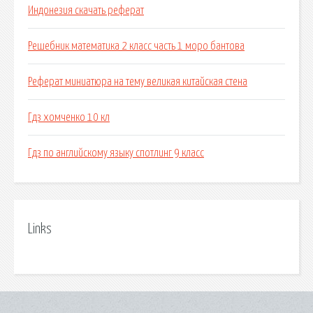
Индонезия скачать реферат
Решебник математика 2 класс часть 1 моро бантова
Реферат миниатюра на тему великая китайская стена
Гдз хомченко 10 кл
Гдз по английскому языку спотлинг 9 класс
Links