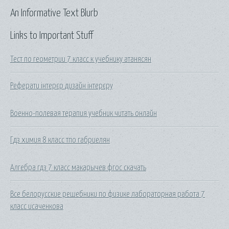
An Informative Text Blurb
Links to Important Stuff
Тест по геометрии 7 класс к учебнику атанясян
Реферати інтерєр дизайн інтерєру
Военно-полевая терапия учебник читать онлайн
Гдз химия 8 класс тпо габриелян
Алгебра гдз 7 класс макарычев фгос скачать
Все белорусские решебники по физике лабораторная работа 7
класс исаченкова