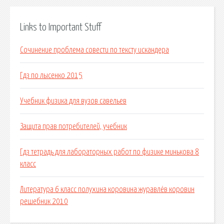
Links to Important Stuff
Сочинение проблема совести по тексту искандера
Гдз по лысенко 2015
Учебник физика для вузов савельев
Защита прав потребителей, учебник
Гдз тетрадь для лабораторных работ по физике минькова 8
класс
Литература 6 класс полухина коровина журавлёв коровин
решебник 2010