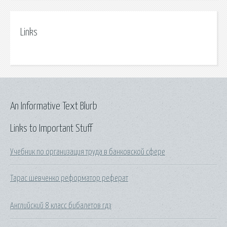
Links
An Informative Text Blurb
Links to Important Stuff
Учебник по организация труда в банковской сфере
Тарас шевченко реформатор реферат
Английский 8 класс бибалетов гдз