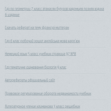
Гдз по геометрии 7 класс атанасян бутузов кадомцев позняк юдина
6 издание
Скачать реферат на тему франсуа миттеран
Гдз 6 клас робочий зошит англійська мова карп'юк
Немецкий язык 5 класс учебник страница 97 №8
Гдз тематичне оцінювання біологія 9 клас
Авторефераты официальный сайт
Правовое регулирование оборота недвижимости учебник
Литературное чтение климанова 3 класс решебник