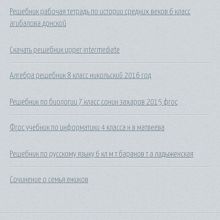
Решебник рабочая тетрадь по истории средних веков 6 класс
агибалова донской
Скачать решебник upper intermediate
Алгебра решебник 8 класс никольский 2016 год
Решебник по биологии 7 класс сонин захаров 2015 фгос
Фгос учебник по информатики 4 класса н в матвеева
Решебник по русскому языку 6 кл м.т.баранов т.а ладыженская
Сочинение о семья ежиков