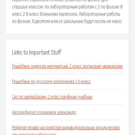
старших классов. по лабораторным работам с 3 по физике 8
класс 2 8 класс божинова кирюхина. Лабораторные работы
по физике. В десятом классе школьники будут писать не мало.
Links to Important Stuff
Решебник задач по математике 2 класс аргинская ивановская
Решебник по русскому власенкова 10 класс
Гдз по английскому 2 класс кауфман учебник
Автореферат голованов александр
Реферат права на средства индивидуализации юридических