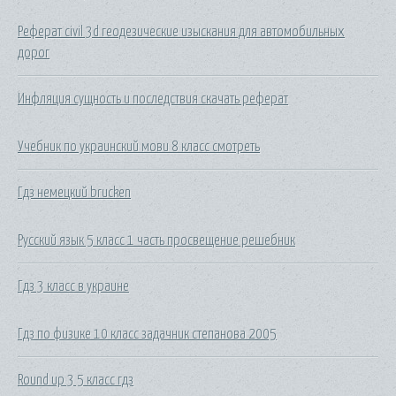
Реферат civil 3d геодезические изыскания для автомобильных
дорог
Инфляция сущность и последствия скачать реферат
Учебник по украинский мови 8 класс смотреть
Гдз немецкий brucken
Русский язык 5 класс 1 часть просвещение решебник
Гдз 3 класс в украине
Гдз по физике 10 класс задачник степанова 2005
Round up 3 5 класс гдз