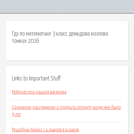
Гдз по математике 3 класс демидова козлова
тонких 2016
Links to Important Stuff
Реферат про рашита вагапова
Сочинение-рассуждение о гордости потексту когда мне было
9 лет
Решебник 6класс с.и.львова в.в.львов