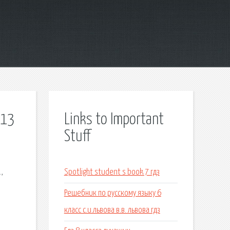
013
Links to Important
Stuff
,
Spotlight student s book 7 гдз
Решебник по русскому языку 6
класс с.и.львова в.в. львова гдз