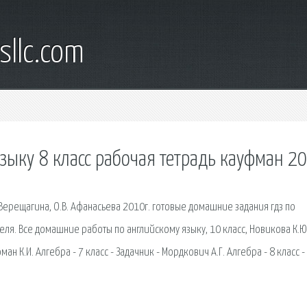
sllc.com
зыку 8 класс рабочая тетрадь кауфман 2
. Верещагина, О.В. Афанасьева 2010г. готовые домашние задания гдз по
ля. Bсe домашние работы по английскому языку, 10 класс, Новикова К.Ю.
ан К.И. Алгебра - 7 класс - Задачник - Мордкович А.Г. Алгебра - 8 класс -