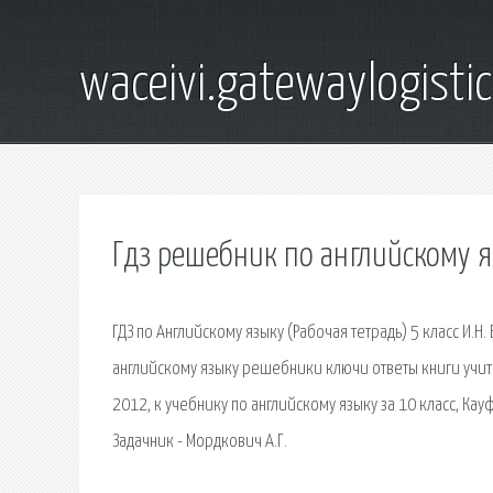
waceivi.gatewaylogistic
Гдз решебник по английскому я
ГДЗ по Английскому языку (Рабочая тетрадь) 5 класс И.Н
английскому языку решебники ключи ответы книги учите
2012, к учебнику по английскому языку за 10 класс, Кауфм
Задачник - Мордкович А.Г.