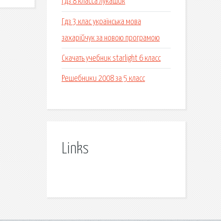
Гдз 8 класса лукашик
Гдз 3 клас українська мова
захарійчук за новою програмою
Скачать учебник starlight 6 класс
Решебники 2008 за 5 класс
Links