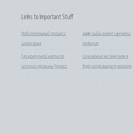
Links to Important Stuff
Избирательный процесс
Ақиқат сыйы ахмет иүгінеки
шпаргалка
реферат
Гдз контурной карты по
Сочинение на тему кем я
истории украины 9 класс
буду когда вырасту врачом