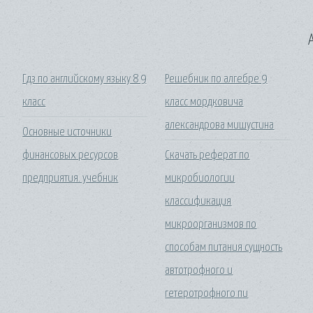
A
Гдз по английскому языку 8 9
Решебник по алгебре 9
класс
класс мордковича
александрова мишустина
Основные источники
финансовых ресурсов
Скачать реферат по
предприятия. учебник
микробиологии
классификация
микроорганизмов по
способам питания сущность
автотрофного и
гетеротрофного пи