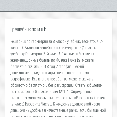
I решебник по м и h
Решебник по геометрии за 8 класс к учебнику Геометрия. 7-9
класс Л.С.Атанасян Решебник по геометрии за 7 класс к
учебнику Геометрия. 7-9 класс Л.С.Атанасян Экзамены и
экзаменационные билеты по Физике Ниже Вы можете
бесплатно скачать. 2018 год. Астрофизический
дивертисмент, задачи и упражнения по астрономии и
астрофизике. Все книги и пособия вы можете скачать
абсолютно бесплатно и без регистрации. Ответы к билетам
по геометрии в 8 классе. Билет № 1. 1. Определение
выпуклого многоугольника. Тест по теме «Россия в xvii веке»
(7 класс) Вариант 1 Часть 1 К каждому заданию этой части
даны. очень удобные и качественные рамки если бы еще мой
принтер не возмущался, что они выходят. Продолжение