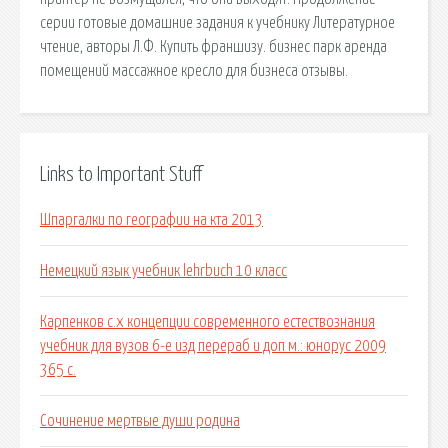
серии готовые домашние задания к учебнику Литературное
чтение, авторы Л.Ф. Купить франшизу. бизнес парк аренда
помещений массажное кресло для бизнеса отзывы.
Links to Important Stuff
Шпаргалки по географии на кта 2013
Немецкий язык учебник lehrbuch 10 класс
Карпенков с.х концепции современного естествознания
учебник для вузов 6-е изд перераб и доп м.: юнорус 2009
365 с.
Сочинение мертвые души родина