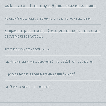
Workbook new millennium english 9 решебник скачать бесплатно
История 5 класс годер учебник читать бесплатно не скачивая
Контрольные работы алгебра 7 класс учебник мордковича скачать
бесплатно без регистрации
Тургенев муму отзыв сочинение
Гдз математика 4 класс истомина 1 часть 2014 желтый учебник
Кирсанов теоретическая механика решебник pdf
Гдз 9 клас з алгебри полонський