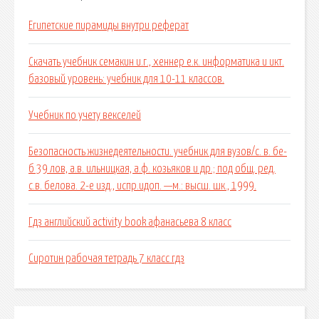
Египетские пирамиды внутри реферат
Скачать учебник семакин и.г., хеннер е.к. информатика и икт.
базовый уровень: учебник для 10-11 классов.
Учебник по учету векселей
Безопасность жизнедеятельности. учебник для вузов/с. в. бе-
б 39 лов, а.в. ильницкая, а.ф. козьяков и др.; под общ. ред.
с.в. белова. 2-е изд., испр.идоп. —м.: высш. шк., 1999.
Гдз английский activity book афанасьева 8 класс
Сиротин рабочая тетрадь 7 класс гдз