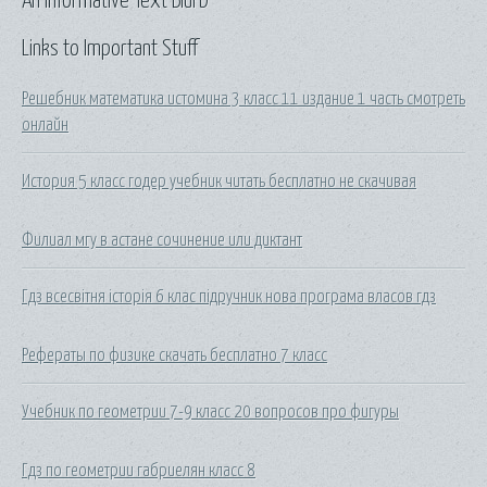
An Informative Text Blurb
Links to Important Stuff
Решебник математика истомина 3 класс 11 издание 1 часть смотреть
онлайн
История 5 класс годер учебник читать бесплатно не скачивая
Филиал мгу в астане сочинение или диктант
Гдз всесвітня історія 6 клас підручник нова програма власов гдз
Рефераты по физике скачать бесплатно 7 класс
Учебник по геометрии 7-9 класс 20 вопросов про фигуры
Гдз по геометрии габриелян класс 8