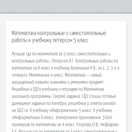
Математика контрольные и самостоятельные
работы к учебнику петерсон 5 класс
Лучшие гдз по математике за 3 класс самостоятельные и
контрольные работы , Петерсон Л.Г. Контрольные работы по
математике за 6 класс к учебнику Виленкина Н.Я., за 1, 2, 3 и 4
четверти. Математика 4 класс. Математика — самый
насыщенный новыми знаниями и умениями предмет.
Решебник и ГДЗ к учебнику и тетрадям по Математике
школьной программы. Сверяй задание. ГДЗ: Спиши готовые
домашние задания по Алгебра, решебник и ответы онлайн
на GDZ.ru. К учебнику «Информатика» 5 класс: К учебнику
«Информатика» 6 класс: Электронное приложение. 3000
примеров по математики за 4 класс. Узорова О.В., Нефёдова
Е.А. Лучшие гдз по математике за 3 класс самостоятельные и