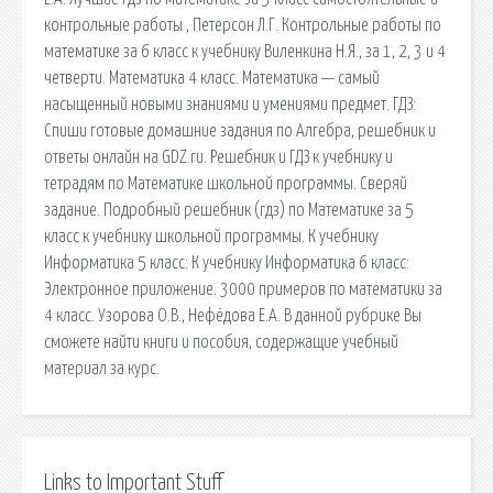
контрольные работы , Петерсон Л.Г. Контрольные работы по
математике за 6 класс к учебнику Виленкина Н.Я., за 1, 2, 3 и 4
четверти. Математика 4 класс. Математика — самый
насыщенный новыми знаниями и умениями предмет. ГДЗ:
Спиши готовые домашние задания по Алгебра, решебник и
ответы онлайн на GDZ.ru. Решебник и ГДЗ к учебнику и
тетрадям по Математике школьной программы. Сверяй
задание. Подробный решебник (гдз) по Математике за 5
класс к учебнику школьной программы. К учебнику
Информатика 5 класс: К учебнику Информатика 6 класс:
Электронное приложение. 3000 примеров по математики за
4 класс. Узорова О.В., Нефёдова Е.А. В данной рубрике Вы
сможете найти книги и пособия, содержащие учебный
материал за курс.
Links to Important Stuff