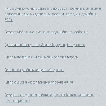
Купить бумажную книгу царев а.п., погиба с.п., тренин в.в. селекция и
репродукция лесных древесных пород. м.: логос, 2007, учебник,
520 с.
Реферат глобальные изменения среды и биоразнообразия
Гдз по английскому языку 8 класс happy english кузовлев
Гдз по математике 6 кл бунимович рабочая тетрадь
Решебник к учебнику генденштейн физика
Гдз по физике 9 класс пёрышкин упражнения 39
Реферат эссе курсовая работа возраст как фактор становления
личности ребенка