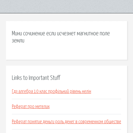
Мини сочинение если исчезнет магнитное поле
земли
Links to Important Stuff
Гдз алгебра 10 клас профільний рівень нелін
Реферат про метелик
Реферат понятие деньги роль денег в современном обществе