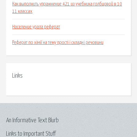
Как выполнить упражнение 421 из учебника голбцовой в 10
11 классах
Население урала реферат
Реферат по хімії на тему прості і складні речовини
Links
An Informative Text Blurb
Links to Important Stuff