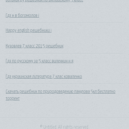
Гдз н в богомолов i
Happy english решебники i
Кузовлев 7 класс 2015 решебник
Гдз по русскому за 5 класс виленкин н.я
Гдз украинская литература 7 клас коваленко
Скачать решебник по природоведению пакулова 5кл бесплатно
торрент
© Untitled. All rights reserved.