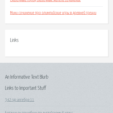
Сказочный город сказочные жители сочинение
Мини сочинение про олимпийские игры в древней греции
Links
An Informative Text Blurb
Links to Important Stuff
342 гдз алгебра 11
Ботаник ру решебник по английскому 5 класс