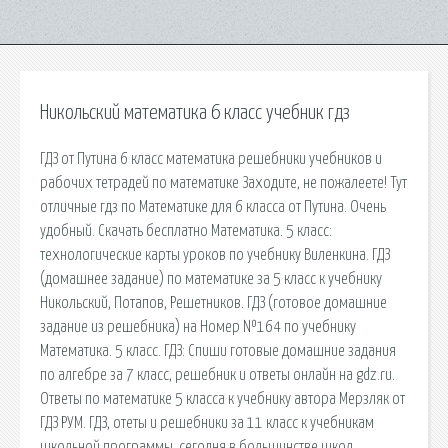
Никольский математика 6 класс учебник гдз
ГДЗ от Путина 6 класс математика решебники учебников и
рабочих тетрадей по математике Заходите, не пожалеете! Тут
отличные гдз по Математике для 6 класса от Путина. Очень
удобный. Скачать бесплатно Математика. 5 класс:
технологические карты уроков по учебнику Виленкина. ГДЗ
(домашнее задание) по математике за 5 класс к учебнику
Никольский, Потапов, Решетников. ГДЗ (готовое домашние
задание из решебника) на Номер №164 по учебнику
Математика. 5 класс. ГДЗ: Спиши готовые домашние задания
по алгебре за 7 класс, решебник и ответы онлайн на gdz.ru.
Ответы по математике 5 класса к учебнику автора Мерзляк от
ГДЗ РУМ. ГДЗ, отеты и решебники за 11 класс к учебникам
школьной программы. cегодня в большинстве школ