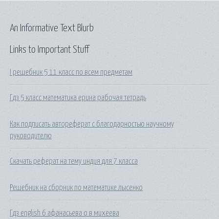
An Informative Text Blurb
Links to Important Stuff
I решебник 5 11 класс по всем предметам
Гдз 5 класс математика ерина рабочая тетрадь
Как подписать автореферат с благодарностью научному
руководителю
Скачать реферат на тему индия для 7 класса
Решебник на сборник по математике лысенко
Гдз english 6 афанасьева о в михеева