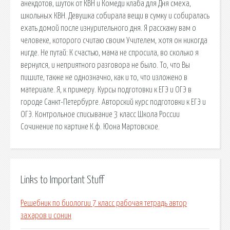
анекдотов, шуток от КВН и Комеди клаба для Дня смеха,
школьных КВН. Девушка собирала вещи в сумку и собиралась
ехать домой после изнурительного дня. Я расскажу вам о
человеке, которого считаю своим Учителем, хотя он никогда
нигде. Не путай: К счастью, мама не спросила, во сколько я
вернулся, и неприятного разговора не было. То, что Вы
пишите, также не однозначно, как и то, что изложено в
материале. Я, к примеру. Курсы подготовки к ЕГЭ и ОГЭ в
городе Санкт-Петербурге. Авторский курс подготовки к ЕГЭ и
ОГЭ. Контрольное списывание 3 класс Школа России
Сочинение по картине К.ф. Юона Мартовское.
Links to Important Stuff
Решебник по биологии 7 класс рабочая тетрадь автор
захаров и сонин