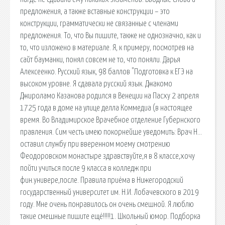
предложения, а также вставные конструкции – это
конструкции, грамматически не связанные с членами
предложения. То, что Вы пишите, также не однозначно, как и
то, что изложено в материале. Я, к примеру, посмотрев на
сайт бауманки, понял совсем не то, что поняли. Дарья
Алексеенко. Русский язык, 98 баллов "Подготовка к ЕГЭ на
высоком уровне. Я сдавала русский язык. Джакомо
Джироламо Казанова родился в Венеции на Пасху 2 апреля
1725 года в доме на улице делла Коммедиа (в настоящее
время. Во Владимирское Врачебное отделение Губернского
правления. Сим честь имею покорнейше уведомить: Врач Н…
оставил службу при вверенном моему смотрению
Феодоровском монастыре здравствуйте,я в 8 классе,хочу
пойти учиться после 9 класса в колледж при
фин.универе,после. Правила приёма в Нижегородский
государственный университет им. Н.И. Лобачевского в 2019
году. Мне очень понравилось он очень смешной. Я люблю
такие смешные пишите ещё!!!!!1. Школьный юмор. Подборка