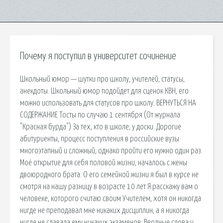
Почему я поступил в университет сочинение
Школьный юмор — шутки про школу, учителей, статусы,
анекдоты. Школьный юмор подойдет для сценок КВН, его
можно использовать для статусов про школу. ВЕРНУТЬСЯ НА
СОДЕРЖАНИЕ Тосты по случаю 1 сентября (От журнала
"Красная бурда") За тех, кто в школе, у доски. Дорогие
абитуриенты, процесс поступления в российские вузы
многоэтапный и сложный, однако пройти его нужно один раз.
Моё открытие для себя половой жизни, началось с жены
двоюродного брата. О его семейной жизни я был в курсе не
смотря на нашу разницу в возрасте 10 лет Я расскажу вам о
человеке, которого считаю своим Учителем, хотя он никогда
нигде не преподавал мне никаких дисциплин, а я никогда
нигде не сдавала ему никаких экзаменов. Вводные слова и