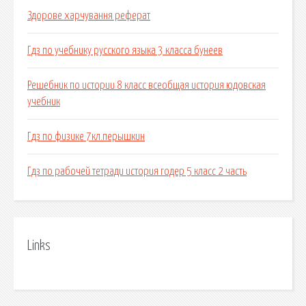
Здорове харчування реферат
Гдз по учебнику русского языка 3 класса бунеев
Решебник по истории 8 класс всеобщая история юдовская
учебник
Гдз по физике 7кл.перышкин
Гдз по рабочей тетради история годер 5 класс 2 часть
Links