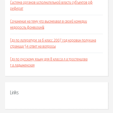
Система органов исполнительной власти субъектов рф
реферат
Сочинение на тему что высмеивал в своей комедии
недоросль фонвизин&
Гдз по литературе за 6 класс 2007 год коровин полухина
страница 54 ответ на вопросы
Гдз по русскому языку для 8 класса л.а.тростенцова
т.а.ладыженская
Links