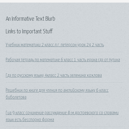
An Informative Text Blurb
Links to Important Stuff
Учебник математики 2 класс л.г. петерсон урок 24 2 часть
Рабочая тетрадь по математике 6 класс 1 часть ерина гдз от путина
Гдз по русскому языку 4класс 2 часть зеленина хохлова
Решебник по книге для чтения по английскому языку 6 класс
биболетова
Гиа 9 класс сочинение рассуждение ф.м.достоевского со словами
язык есть бесспорно форма