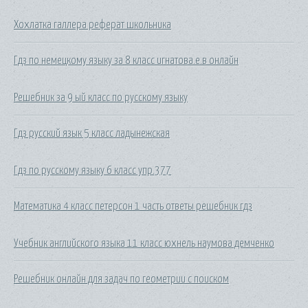
Хохлатка галлера реферат школьника
Гдз по немецкому языку за 8 класс игнатова.е.в онлайн
Решебник за 9 ый класс по русскому языку
Гдз русский язык 5 класс ладынежская
Гдз по русскому языку 6 класс упр.377
Математика 4 класс петерсон 1 часть ответы решебник гдз
Учебник английского языка 11 класс юхнель наумова демченко
Решебник онлайн для задач по геометрии с поиском