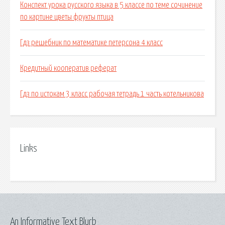
Конспект урока русского языка в 5 классе по теме сочинение
по картине цветы фрукты птица
Гдз решебник по математике петерсона 4 класс
Кредитный кооператив реферат
Гдз по истокам 3 класс рабочая тетрадь 1 часть котельникова
Links
An Informative Text Blurb