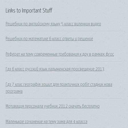
Links to Important Stuff
Решебник по английскому языку 5 класс виленкин видео
Решебник по математике 6 класс ответы и решение
Реферат на тему современные требования к доу в рамках фгос
Гдз 6 класс русский язык ладыженская просвещение 2013
Гдз 7 клас географія зошит для практичних робіт стадник нова
програма
Мотивация персонала учебник 2012 скачать бесплатно
Маленькое сочинение на тему зима для 4 класса