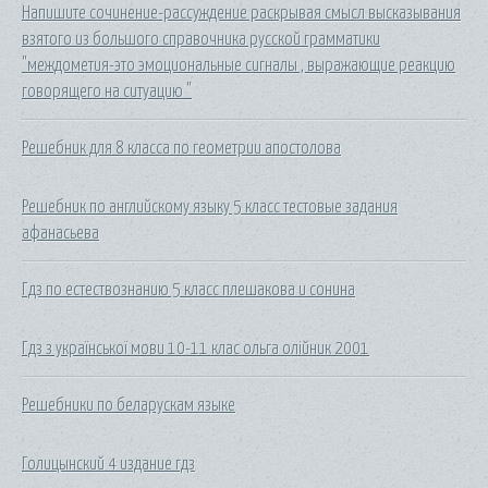
Напишите сочинение-рассуждение раскрывая смысл высказывания
взятого из большого справочника русской грамматики
"междометия-это эмоциональные сигналы , выражающие реакцию
говорящего на ситуацию "
Решебник для 8 класса по геометрии апостолова
Решебник по английскому языку 5 класс тестовые задания
афанасьева
Гдз по естествознанию 5 класс плешакова и сонина
Гдз з української мови 10-11 клас ольга олійник 2001
Решебники по беларускам языке
Голицынский 4 издание гдз