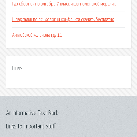
Гдз сборник по алгебре 7 класс якир полонский мерзляк
Шпаргалки по психологии конфликта скачать бесплатно
Английский калинина гдз 11
Links
An Informative Text Blurb
Links to Important Stuff