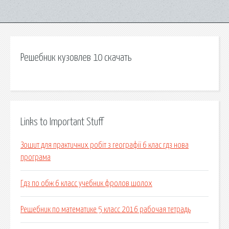
Решебник кузовлев 10 скачать
Links to Important Stuff
Зошит для практичних робіт з географії 6 клас гдз нова
програма
Гдз по обж 6 класс учебник фролов шолох
Решебник по математике 5 класс 2016 рабочая тетрадь