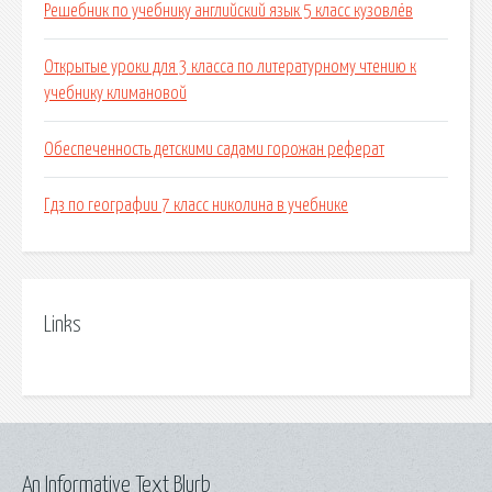
Решебник по учебнику английский язык 5 класс кузовлёв
Открытые уроки для 3 класса по литературному чтению к
учебнику климановой
Обеспеченность детскими садами горожан реферат
Гдз по географии 7 класс николина в учебнике
Links
An Informative Text Blurb