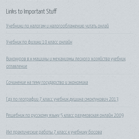
Links to Important Stuff
Учебники по налогам и налогооблажению читать онлай
Учебник по физики 10 класс онлайн
Винокуров в.н машины и механизмы лесного хозяйства учебник
оглавление
Сочинение на тему государство и экономика
Гдз по географии 7 класс учебник душина смоктунович 2013
Решебник по русскому языку 5 класс разумовская онлайн 2009
Икт практические работы 7 класс к учебнику босова