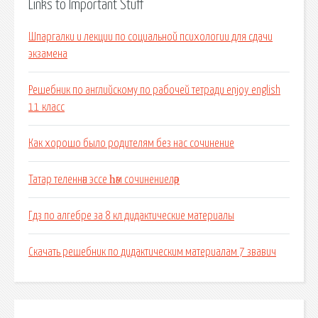
Links to Important Stuff
Шпаргалки и лекции по социальной психологии для сдачи
экзамена
Решебник по английскому по рабочей тетради enjoy english
11 класс
Как хорошо было родителям без нас сочинение
Татар теленнән эссе һәм сочинениеләр
Гдз по алгебре за 8 кл дидактические материалы
Скачать решебник по дидактическим материалам 7 звавич