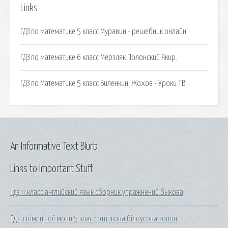
Links
ГДЗ по математике 5 класс Муравин - решебник онлайн.
ГДЗ по математике 6 класс Мерзляк Полонский Якир.
ГДЗ по Математике 5 класс Виленкин, Жохов - Уроки.ТВ.
An Informative Text Blurb
Links to Important Stuff
Гдз 4 класс английский язык сборник упражнений быкова
Гдз з німецької мови 5 клас сотникова білоусова зошит