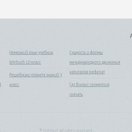
A
Немецкий язык учебник
Сущность и формы
lehrbuch 10 класс
международного движения
капиталов реферат
Решебники планета знаний 3
8
класс
Гдз 8 класс геометрия
скачать
© Untitled. All rights reserved.