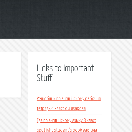
Links to Important
Stuff
Решебник по английскому рабочия
тетрадь 4 класс с и азарова
Гдз по английскому языку 8 класс
spotlight student's book ваулина