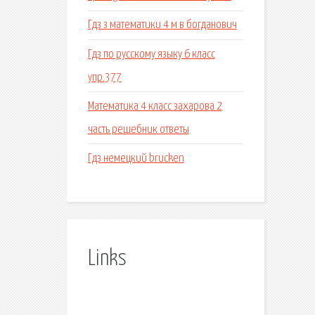
Гдз з математики 4 м в богданович
Гдз по русскому языку 6 класс
упр.377
Математика 4 класс захарова 2
часть решебник ответы
Гдз немецкий brucken
Links