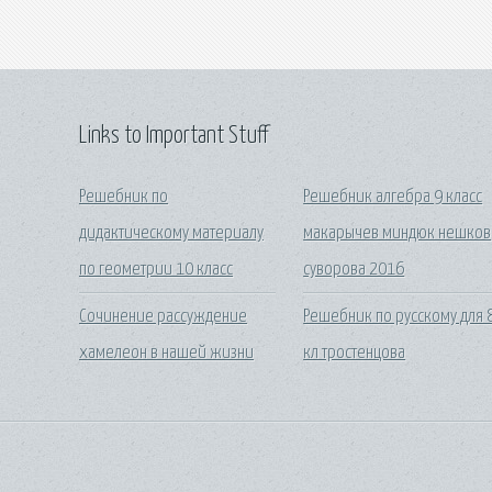
Links to Important Stuff
Решебник по
Решебник алгебра 9 класс
дидактическому материалу
макарычев миндюк нешков
по геометрии 10 класс
суворова 2016
Сочинение рассуждение
Решебник по русскому для 
хамелеон в нашей жизни
кл тростенцова