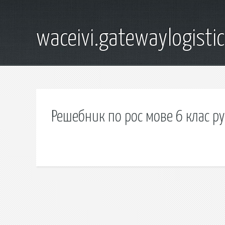
waceivi.gatewaylogistic
Решебник по рос мове 6 клас р