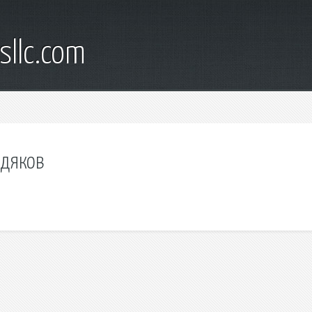
sllc.com
удяков