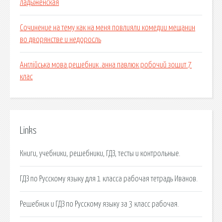
ладыженская
Сочинение на тему как на меня повлияли комедии мещанин
во дворянстве и недоросль
Англійська мова.решебник .анна павлюк робочий зошит.7
клас
Links
Книги, учебники, решебники, ГДЗ, тесты и контрольные.
ГДЗ по Русскому языку для 1 класса рабочая тетрадь Иванов.
Решебник и ГДЗ по Русскому языку за 3 класс рабочая.