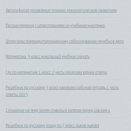
Автореферат управление технико-технологическим развитием
Рассказ переезд с иллюстрациями из учебника никитенко
Шпаргалки помеждистиплинарному собеседованию лечебное дело
Математика. 5 класс.никольский учебник скачать
Гдз по математике 1 класс 2 часть захарова юдина ответы
Решебник по русскому 3 класс канакина рабочая тетрадь 1 часть
ответы 2015
Сочинение на тему зачем ставиться запятая перед союзам и
Решебник по русскому языку по 7 класс львов львова