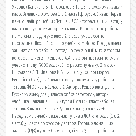
Учебник Канакина В. П., Горецкий В. Г. ГДЗ по русскому языку 3
класс Зеленина, Хохлова 1 и 2 часть ГДЗ русский язык. Перед
вами онлайн решебник Путина и ЛОЛ к тетради (1 и 2 части) 3
класса по русскому автора Канакина. Контрольные работы
по математике для учеников 2 класса, учащихся по
программе Школа России по учебникам Моро. Продолжаем
заниматься по рабочей тетради окружающий мир, автором
которой является Плешаков А.А. и в этом, третьем по счету
учебном году. 5000 заданий по русскому языку. 2 класс -
Николаева Л.П., Иванова И.В. - 2010г. 5000 примеров.
Решебник (ГДЗ) для 1 класса по русскому языку рабочая
тетрадь ФГОС часть 1, часть 2. Авторы. Решебник и ГДЗ по
Русскому языку для 3 класса рабочая тетрадь, авторы
учебника: Канакина В.П. ГДЗ Русский язык 3 класс Рабочая
тетрадь Канакина В. П. ГДЗ Русский язык 3 класс Учебник.
Перед вами онлайн решебник Путина и ЛОЛ к тетради (1 и 2
части) 3 класса по русскому автора. Готовые домашние
задания (ГДЗ) к уроку Окружающий мир 3 класс рабочая