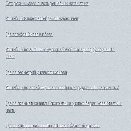
Петерсон 4 класс 2 часть решебник математика
Решебник 8 класс алгебра юн макарычев
Гдз алгебра 8 клас в г бевз
Решебник по английскому по рабочей тетради enjoy english 11
класс
Гдз по геометрий 7 класс тихонова
Решебник по алгебре 7 класс учебник мордкович 2 класс часть 2
Гдз по грамматика английского языка 5 класс барашкова ответы 1
часть
Гдз по химии новошинский 11 класс базовый уровень