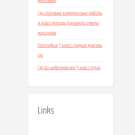
мартинюк
Гдз итоговые комплексные работы
4 класс тетрадь тренажер ответы
маричева
География 7 класс стадник довгань
гдз
Гдз по информатике 5 класс путин
Links