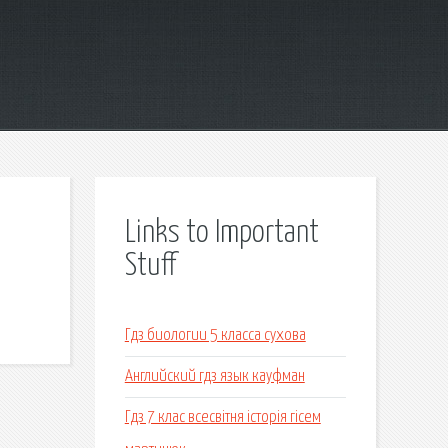
Links to Important
Stuff
Гдз биологии 5 класса сухова
Английский гдз язык кауфман
Гдз 7 клас всесвітня історія гісем