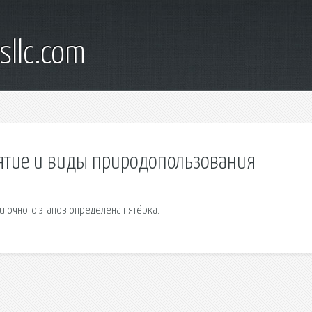
sllc.com
нятие и виды природопользования
и очного этапов определена пятёрка.