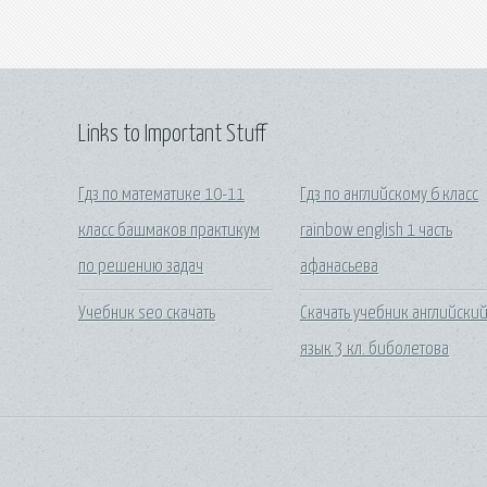
Links to Important Stuff
Гдз по математике 10-11
Гдз по английскому 6 класс
класс башмаков практикум
rainbow english 1 часть
по решению задач
афанасьева
Учебник seo скачать
Скачать учебник английски
язык 3 кл. биболетова