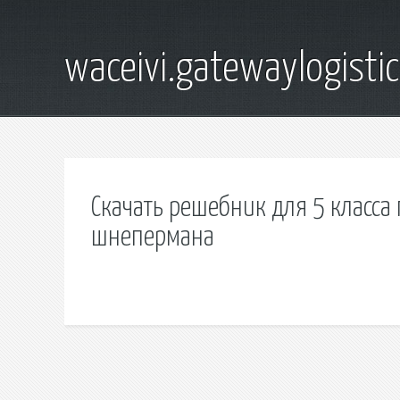
waceivi.gatewaylogistic
Скачать решебник для 5 класса
шнепермана