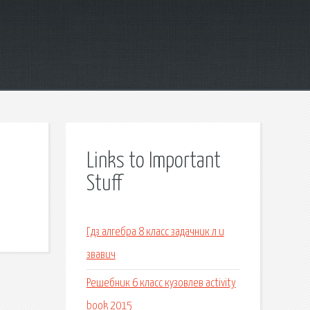
Links to Important
Stuff
Гдз алгебра 8 класс задачник л и
звавич
Решебник 6 класс кузовлев activity
book 2015