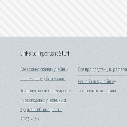
Links to Important Stuff
Где можно скачать учебник
Все про подстанции рефера
по немецкому бим 5 класс
Решебник к учебнику
Технология хлебопекарного
астрономии левитана
производства: учебник л.я
ауэрман спб: профессия
2003 416 с.