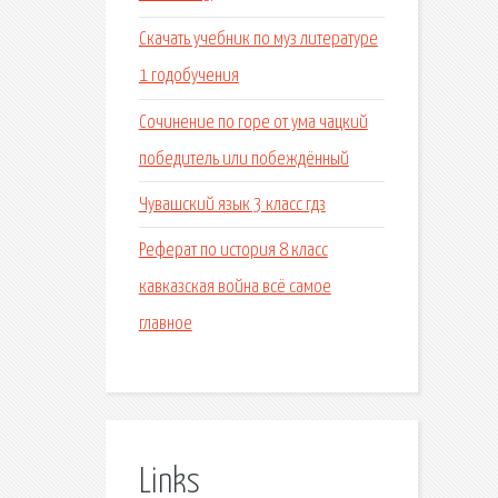
Скачать учебник по муз литературе
1 годобучения
Сочинение по горе от ума чацкий
победитель или побеждённый
Чувашский язык 3 класс гдз
Реферат по история 8 класс
кавказская война всё самое
главное
Links