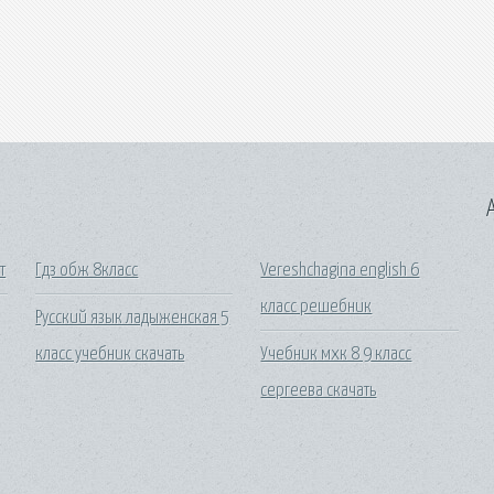
A
т
Гдз обж 8класс
Vereshchagina english 6
класс решебник
Русский язык ладыженская 5
класс учебник скачать
Учебник мхк 8 9 класс
сергеева скачать