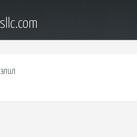
sllc.com
жэлил