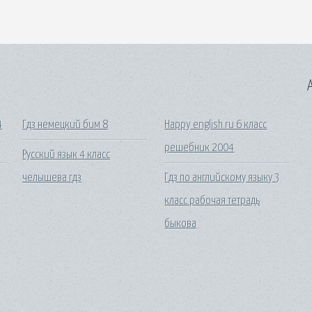
A
4
Гдз немецкий бим 8
Happy english.ru 6 класс
решебник 2004
Русский язык 4 класс
челышева гдз
Гдз по английскому языку 3
класс рабочая тетрадь
быкова