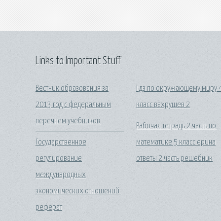
Links to Important Stuff
Вестник образования за
Гдз по окружающему миру 
2013 год с федеральным
класс вахрушев 2
перечнем учебников
Рабочая тетрадь 2 часть по
Государственное
математике 5 класс ерина
регулирование
ответы 2 часть решебник
международных
экономических отношений.
реферат