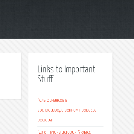
Links to Important
Stuff
Роль финансов в
воспроизводственном процессе
реферат
Гдз от путина история 5 класс