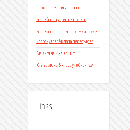
рабочая тетрадь ванина
Решебники украина 6 класс
Решебник по английскому языку 8
класс кузовлёв лапа перегудова
Гдз англ яз 3 кл зошит
Ю е ваулина 6 класс учебник гдз
Links