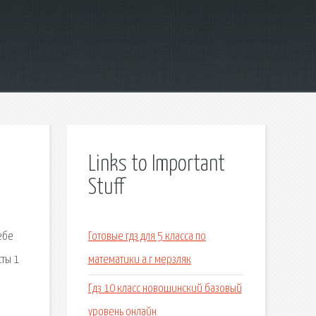
Links to Important
Stuff
ебе
Готовые гдз для 5 класса по
сты 1
математики а.г мерзляк
Гдз 10 класс новошинский базовый
уровень онлайн