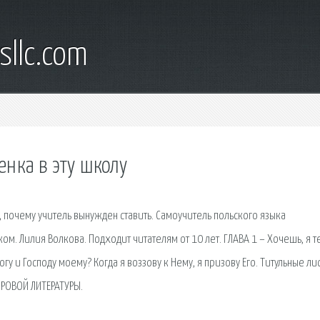
sllc.com
енка в эту школу
в, почему учитель вынужден ставить. Самоучитель польского языка
ом. Лилия Волкова. Подходит читателям от 10 лет. ГЛАВА 1 – Хочешь, я т
огу и Господу моему? Когда я воззову к Нему, я призову Его. Титульные ли
ИРОВОЙ ЛИТЕРАТУРЫ.