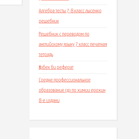
Алгебра тесты 7-8 класс лысенко
решебник
Решебник с переводом по
английскому языку 7 класс печатная
тетрадь
Қазбек би реферат
Средне профессиональное
образование гдз по химии ерохин
8-е издани