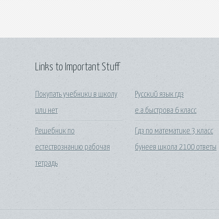
Links to Important Stuff
Покупать учебники в школу
Русский язык гдз
или нет
е.а.быстрова 6 класс
Решебник по
Гдз по математике 3 класс
естествознанию рабочая
бунеев школа 2100 ответы
тетрадь