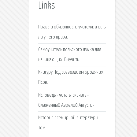
Links
Права и обязанности учителя: а есть
ли у него права.
Самоучитель польского языка для
начинающих. Выучить.
Книгуру Под созвездием Бродячих
Псов.
Исповедь - читать, скачать -
блаженный Аврелий Августин.
История всемирной литературы.
Том.