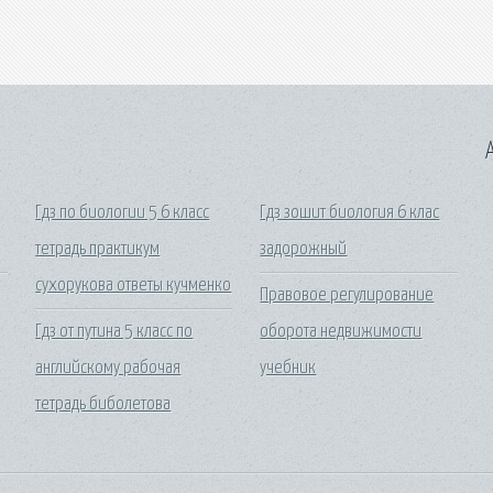
A
Гдз по биологии 5 6 класс
Гдз зошит биология 6 клас
тетрадь практикум
задорожный
сухорукова ответы кучменко
Правовое регулирование
Гдз от путина 5 класс по
оборота недвижимости
английскому рабочая
учебник
тетрадь биболетова