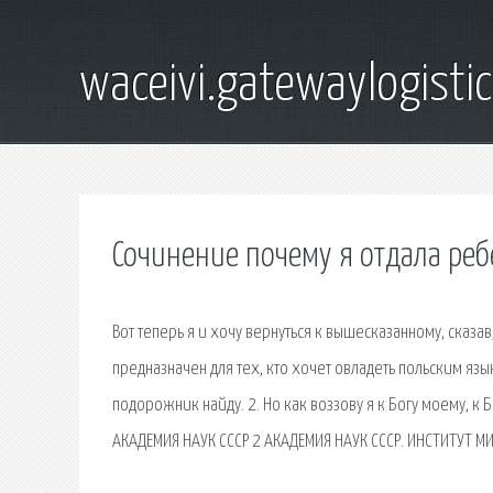
waceivi.gatewaylogistic
Сочинение почему я отдала реб
Вот теперь я и хочу вернуться к вышесказанному, сказа
предназначен для тех, кто хочет овладеть польским язык
подорожник найду. 2. Но как воззову я к Богу моему, к Б
АКАДЕМИЯ НАУК СССР 2 АКАДЕМИЯ НАУК СССР. ИНСТИТУТ М