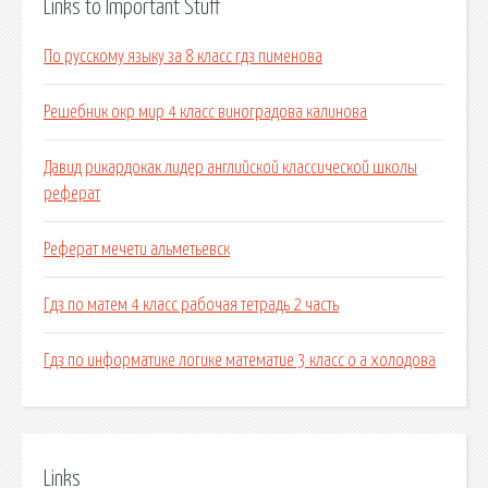
Links to Important Stuff
По русскому языку за 8 класс гдз пименова
Решебник окр мир 4 класс виноградова калинова
Давид рикардокак лидер английской классической школы
реферат
Реферат мечети альметьевск
Гдз по матем 4 класс рабочая тетрадь 2 часть
Гдз по информатике логике математие 3 класс о а холодова
Links