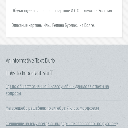
Обучающее сочинение по картине И.С.Остроухова Золотая.
Описание картины Ильи Репина Бурлаки на Волге.
An Informative Text Blurb
Links to Important Stuff
Гдз по обществознанию 8 класс учебник данилова ответы на
вопросы
Мегарешеба решебник по алгебре 7 класс мордкович
Сочинение на тему всегда ли вы держите своё слово".по русскому