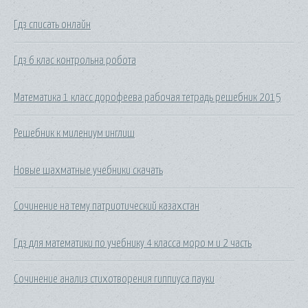
Гдз списать онлайн
Гдз 6 клас контрольна робота
Математика 1 класс дорофеева рабочая тетрадь решебник 2015
Решебник к милениум инглиш
Новые шахматные учебники скачать
Сочинение на тему патриотический казахстан
Гдз для математики по учебнику 4 класса моро м и 2 часть
Сочинение анализ стихотворения гиппиуса пауки