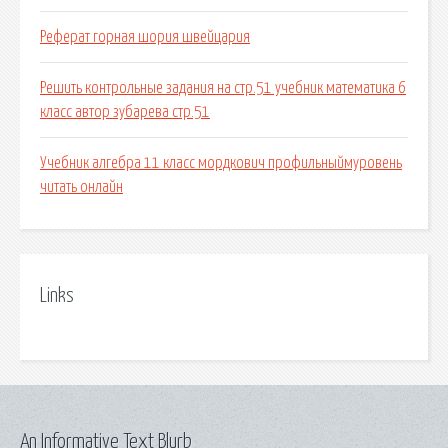
Реферат горная шория швейцария
Решить контрольные задания на стр.51 учебник математика 6
класс автор зубарева стр.51
Учебник алгебра 11 класс мордкович профильныймуровень
читать онлайн
Links
An Informative Text Blurb