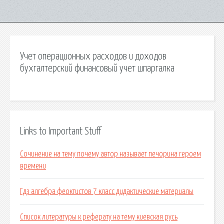
Учет операционных расходов и доходов
бухгалтерский финансовый учет шпаргалка
Links to Important Stuff
Сочинение на тему почему автор называет печорина героем
времени
Гдз алгебра феоктистов 7 класс дидактические материалы
Список литературы к реферату на тему киевская русь