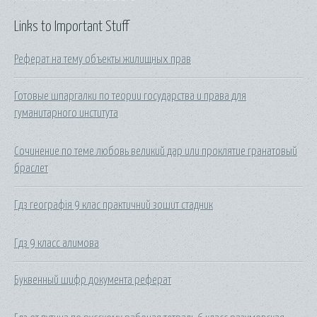
Links to Important Stuff
Реферат на тему объекты жилищных прав
Готовые шпаргалки по теории государства и права для
гуманитарного института
Сочинение по теме любовь великий дар или проклятие гранатовый
браслет
Гдз географія 9 клас практичний зошит стадник
Гдз 9 класс алимова
Буквенный шифр документа реферат