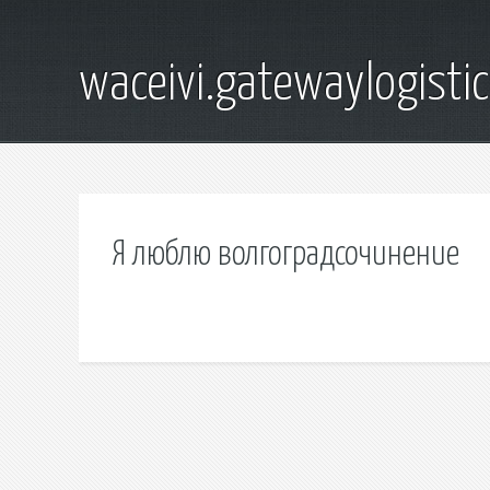
waceivi.gatewaylogistic
Я люблю волгоградсочинение