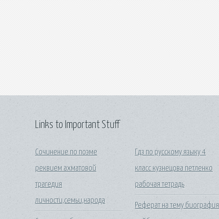
Links to Important Stuff
Сочинение по поэме
Гдз по русскому языку 4
реквием ахматовой
класс кузнецова петленко
трагедия
рабочая тетрадь
личности,семьи,народа
Реферат на тему биографи