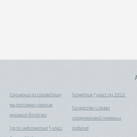
A
Сочинение по соловейчику
Геометрия 7 класс гдз 2012г.
мы постоянно говорим
Государство и право
духовное богатство
средневековой германии
я
Гдз по информатике 5 класс
реферат