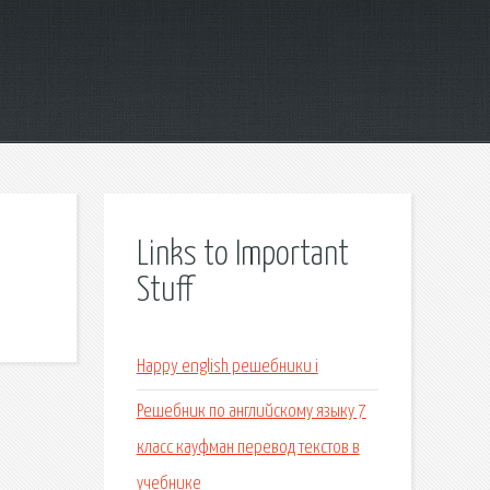
Links to Important
Stuff
Happy english решебники i
Решебник по английскому языку 7
класс кауфман перевод текстов в
учебнике