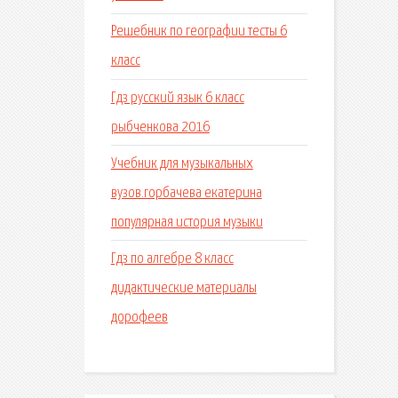
Решебник по географии тесты 6
класс
Гдз русский язык 6 класс
рыбченкова 2016
Учебник для музыкальных
вузов.горбачева екатерина
популярная история музыки
Гдз по алгебре 8 класс
дидактические материалы
дорофеев