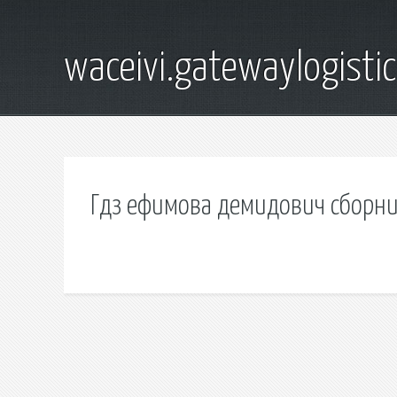
waceivi.gatewaylogistic
Гдз ефимова демидович сборни