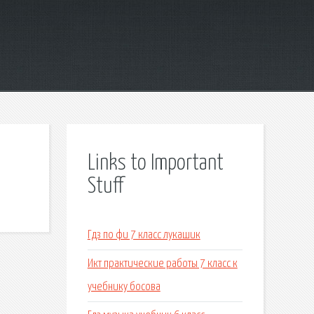
Links to Important
Stuff
Гдз по фи 7 класс лукашик
Икт практические работы 7 класс к
учебнику босова