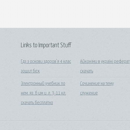
Links to Important Stuff
Гдз з основи здоров'я 4 клас
Айконіми в україні реферат
зошит бех
скачать
Электронный учебник по
Сочинение на тему
нем. яз. б им и. л. 3-11 кл.
служение
скачать бесплатно