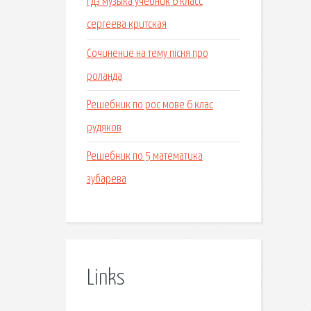
Гдз музыка учебник 6 класс
сергеева критская
Сочинение на тему пісня про
роланда
Решебник по рос мове 6 клас
рудяков
Решебник по 5 математика
зубарева
Links