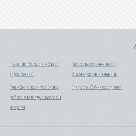
A
Гдз зошит биология 6 клас
Написать сочинение по
задорожный
фильму хроники нарнии
Решебник по английскому
Гдз русский 6 класс адаева
рабочия тетрадь 4 класс с и
азарова