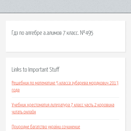
Гдз по алгебре а.алимов 7 класс. №495
Links to Important Stuff
Решебник по математике 5 класса зубарева мордкович 2013
года
Учебник хрестоматия литература 7 класс часть 2 коровина
читать онлайн
Природне багатство україни сочинение