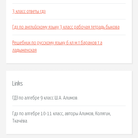
3 класс ответы гдз
Гдз по английскому языку 3 класс рабочая тетрадь быкова
Решебник по русскому языку 6 кл м.т.баранов т.а
ладыженская
Links
ГДЗ по алгебре 9 класс Ш.А. Алимов.
Гдз по алгебре 10-11 класс, авторы Алимов, Колягин,
Ткачёва.