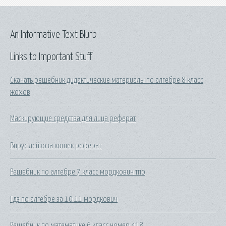
An Informative Text Blurb
Links to Important Stuff
Скачать решебник дидактические материалы по алгебре 8 класс
жохов
Маскирующие средства для лица реферат
Вирус лейкоза кошек реферат
Решебник по алгебре 7 класс мордкович тпо
Гдз по алгебре за 10 11 мордкович
Решебник по математике 6 класс номер 418