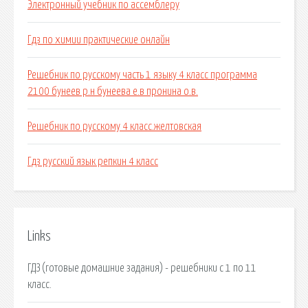
Электронный учебник по ассемблеру
Гдз по химии практические онлайн
Решебник по русскому часть 1 языку 4 класс программа
2100 бунеев р.н бунеева е.в пронина о.в.
Решебник по русскому 4 класс.желтовская
Гдз русский язык репкин 4 класс
Links
ГДЗ (готовые домашние задания) - решебники с 1 по 11
класс.