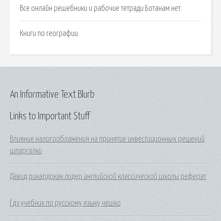
Все онлайн решебники и рабочие тетради Ботанам.нет.
Книги по географии.
An Informative Text Blurb
Links to Important Stuff
Влияние налогооблажения на принятие инвестиционных решений
шпаргалки
Давид рикардокак лидер английской классической школы реферат
Гдз учебник по русскому языку чешко