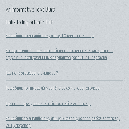
An Informative Text Blurb
Links to Important Stuff
Решебник по английскому языку 10 класс up and up
Рост рыночной стоимости собственного капитала как критерий
эффективности различных вариантов развития шпаргалка
Гдз по географии климанова 7
Решебник по німецькій мові 6 клас сотникова гоголєва
Гдз по литературе 4 класс бойко рабочая тетрадь
Решебник по английскому языку 6 класс кузовлев рабочая тетрадь
2015 перевод