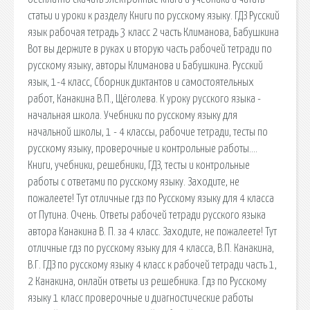
статьи и уроки к разделу Книги по русскому языку. ГДЗ Русский
язык рабочая тетрадь 3 класс 2 часть Климанова, Бабушкина
Вот вы держите в руках и вторую часть рабочей тетради по
русскому языку, авторы Климанова и Бабушкина. Русский
язык, 1-4 класс, Сборник диктантов и самостоятельных
работ, Канакина В.П., Щёголева. К уроку русского языка -
начальная школа. Учебники по русскому языку для
начальной школы, 1 - 4 классы, рабочие тетради, тесты по
русскому языку, проверочные и контрольные работы….
Книги, учебники, решебники, ГДЗ, тесты и контрольные
работы с ответами по русскому языку. Заходите, не
пожалеете! Тут отличные гдз по Русскому языку для 4 класса
от Путина. Очень. Ответы рабочей тетради русского языка
автора Канакина В. П. за 4 класс. Заходите, не пожалеете! Тут
отличные гдз по русскому языку для 4 класса, В.П. Канакина,
В.Г. ГДЗ по русскому языку 4 класс к рабочей тетради часть 1,
2 Канакина, онлайн ответы из решебника. Гдз по Русскому
языку 1 класс проверочные и диагностические работы