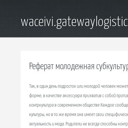
waceivi.gatewaylogistic
Реферат молодежная субкульту
Так, в один день подросток или молодой человек может
форме, в качестве аксессуара прихватив с собой проти
контркультура в современном обществе Каждое сообщес
культуры, но в то же время она имеет свои специфиче
актуальность и мода. Родители не всегда способны конт