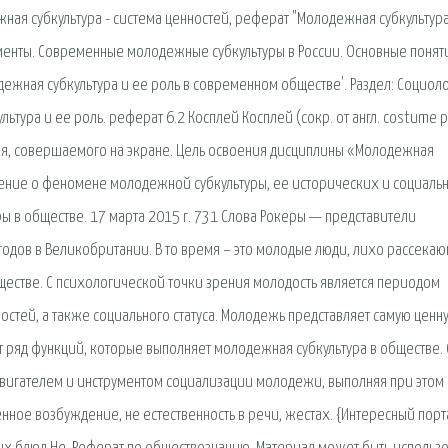
ая субкультура - система ценностей, реферат "Молодежная субкультура
менты. Современные молодежные субкультуры в России. Основные понят
дежная субкультура и ее роль в современном обществе'. Раздел: Социоло
тура и ее роль. реферат 6.2 Косплей Косплей (сокр. от англ. costume pl
я, совершаемого на экране. Цель освоения дисциплины «Молодежная
вление о феномене молодежной субкультуры, ее исторических и социаль
ры в обществе. 17 марта 2015 г. 731 Слова Рокеры — представители
 годов в Великобритании. В то время – это молодые люди, лихо рассека
естве. С психологической точки зрения молодость является периодом
стей, а также социального статуса. Молодежь представляет самую ценну
 ряд функций, которые выполняет молодежная субкультура в обществе. 
двигателем и инструментом социализации молодежи, выполняя при этом
ное возбуждение, не естественность в речи, жестах. {Интересный порт