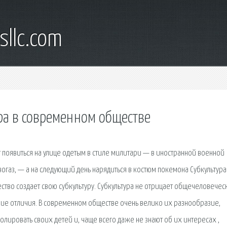
sllc.com
ра в современном обществе
 появиться на улице одетым в стиле милитари — в иностранной военной
вогаз, — а на следующий день нарядиться в костюм покемона Субкультура
тво создает свою суб­культуру. Субкультура не отрицает общечеловечес
ские отличия. В современном обществе очень велико их разнообразие,
ролировать своих детей и, чаще всего даже не знают об их интересах ,