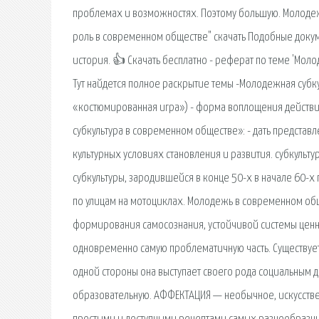
проблемах и возможностях. Поэтому большую. Молодежн
роль в современном обществе" скачать Подобные доку
история. 👍 Скачать бесплатно - реферат по теме 'Моло
Тут найдется полное раскрытие темы -Молодежная субкуль
«костюмированная игра») - форма воплощения действи
субкультура в современном обществе»: - дать предста
культурных условиях становления и развития. субкульту
субкультуры, зародившейся в конце 50-х в начале 60-х
по улицам на мотоциклах. Молодежь в современном общ
формирования самосознания, устойчивой системы ценно
одновременно самую проблематичную часть. Существует
одной стороны она выступает своего рода социальным 
образовательную. АФФЕКТАЦИЯ — необычное, искусствен