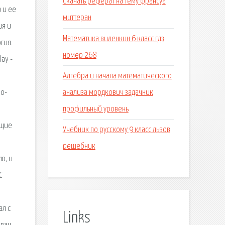
Скачать реферат на тему франсуа
 и ее
миттеран
ия и
Математика виленкин 6 класс гдз
гия.
номер 268
ay -
Алгебра и начала математического
анализа мордкович задачник
но-
профильный уровень
ющие
Учебник по русскому 9 класс львов
решебник
ю, и
С
ал с
Links