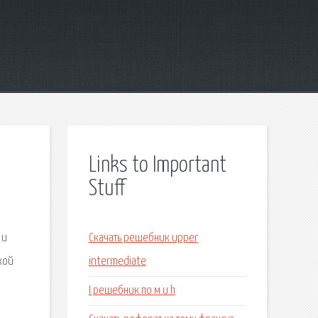
Links to Important
Stuff
 и
Скачать решебник upper
кой
intermediate
I решебник по м и h