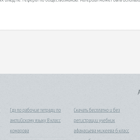
х блюд.Не. Реферат по обществознанию. Материал может быть использ
A
й
Гдз по рабочие тетради по
Скачать бесплатно и без
английскому языку 8 класс
регистрации учебник
комарова
афанасьева михеева 6 класс