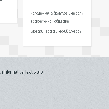
ован
Молодежная субкультура и ее роль
в современном обществе.
Словари Педагогический словарь.
n Informative Text Blurb