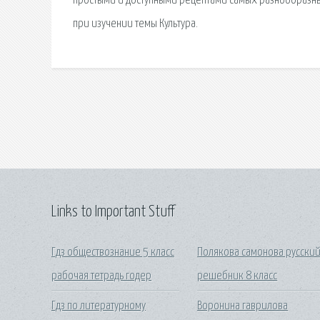
простыми и доступными рецептами самых разнообразны
при изучении темы Культура.
Links to Important Stuff
Гдз обществознание 5 класс
Полякова самонова русски
рабочая тетрадь годер
решебник 8 класс
Гдз по литературному
Воронина гаврилова