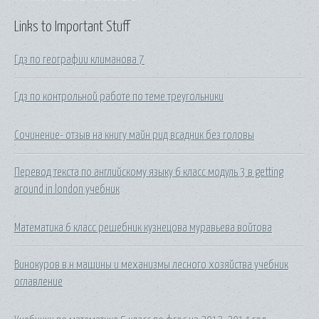
Links to Important Stuff
Гдз по географии климанова 7
Гдз по контрольной работе по теме треугольники
Сочинение- отзыв на книгу майн рид всадник без головы
Перевод текста по английскому языку 6 класс модуль 3 в getting
around in london учебник
Математика 6 класс решебник кузнецова муравьева войтова
Винокуров в.н машины и механизмы лесного хозяйства учебник
оглавление