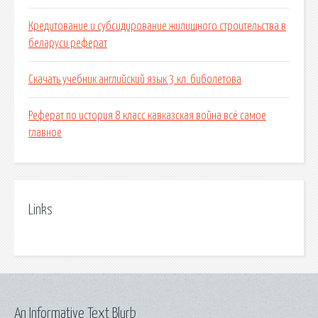
Кредитование и субсидирование жилищного строительства в
беларуси реферат
Скачать учебник английский язык 3 кл. биболетова
Реферат по история 8 класс кавказская война всё самое
главное
Links
An Informative Text Blurb