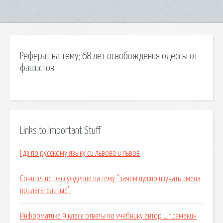
Реферат на тему; 68 лет освобождения одессы от
фашистов
Links to Important Stuff
Гдз по русскому языку си львова и львов
Сочинение рассуждение на тему ''зачем нужно изучать имена
прилагательные''
Информатика 9 класс ответы по учебнику автор и.г.семакин