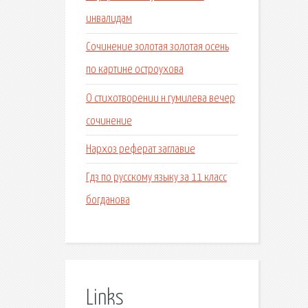
инвалидам
Сочинение золотая золотая осень
по картине остроухова
О стихотворении н.гумилева вечер
сочинение
Нархоз реферат заглавие
Гдз по русскому языку за 11 класс
богданова
Links