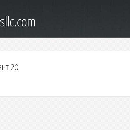
sllc.com
ант 20