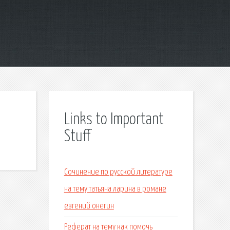
Links to Important
Stuff
Сочинение по русской литературе
на тему татьяна ларина в романе
евгений онегин
Реферат на тему как помочь