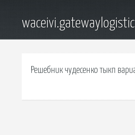
waceivi.gatewaylogistic
Решебник чудесенко тыкп вари