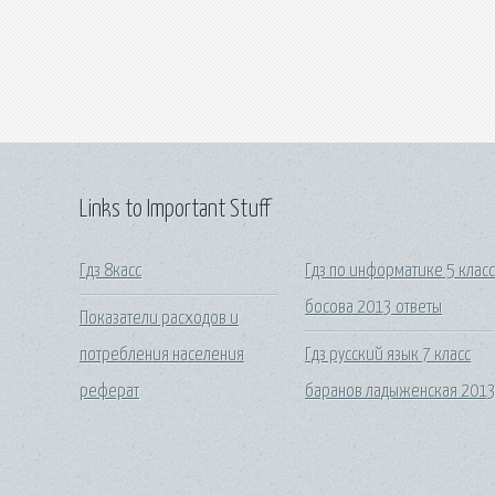
Links to Important Stuff
Гдз 8касс
Гдз по информатике 5 клас
босова 2013 ответы
Показатели расходов и
потребления населения
Гдз русский язык 7 класс
реферат
баранов ладыженская 2013