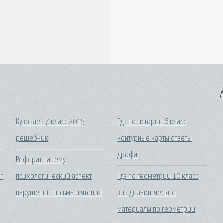
A
с
Кузовлев 7 класс 2015
Гдз по истории 6 класс
решебник
контурные карты ответы
дрофа
Реферат на тему
г
психологический аспект
Гдз по геометрии 10 класс
нарушений письма и чтения
зив дидактические
материалы по геометрии