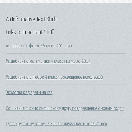
An Informative Text Blurb
Links to Important Stuff
Английский в фокусе 6 класс 2016 гдз
Решебник по математике 4 класс м.и моро 2014
Решебник по алгебре 9 класс просвещение никольский
Экология рефераты на каз
Сочинение письмо английскому другу поздравление с новым годом
Гдз по русскому языку за 3 класс начальная школа 21 век