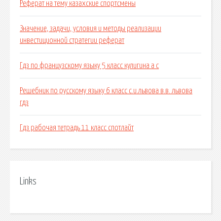
Реферат на тему казахские спортсмены
Значение, задачи, условия и методы реализации
инвестиционной стратегии реферат
Гдз по французскому языку 5 класс кулигина а с
Решебник по русскому языку 6 класс с.и.львова в.в. львова
гдз
Гдз рабочая тетрадь 11 класс спотлайт
Links