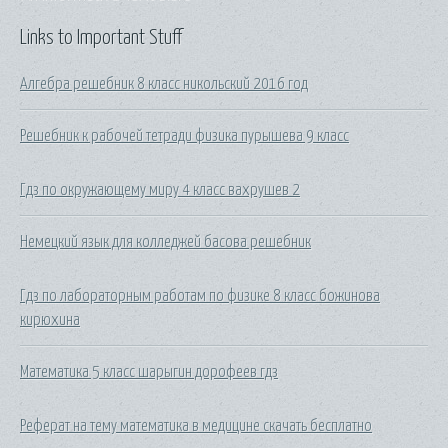
Links to Important Stuff
Алгебра решебник 8 класс никольский 2016 год
Решебник к рабочей тетради физика пурышева 9 класс
Гдз по окружающему миру 4 класс вахрушев 2
Немецкий язык для колледжей басова решебник
Гдз по лабораторным работам по физике 8 класс божинова
кирюхина
Математика 5 класс шарыгин дорофеев гдз
Реферат на тему математика в медицине скачать бесплатно