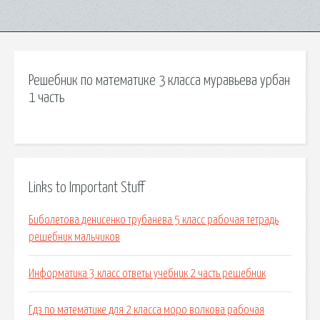
Решебник по математике 3 класса муравьева урбан
1 часть
Links to Important Stuff
Биболетова денисенко трубанева 5 класс рабочая тетрадь
решебник мальчиков
Информатика 3 класс ответы учебник 2 часть решебник
Гдз по математике для 2 класса моро волкова рабочая