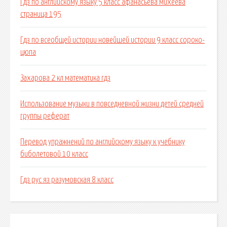
Гдз по английскому языку 5 класс афанасьева михеева
страница 195
Гдз по всеобщей истории новейшей истории 9 класс сороко-
цюпа
Захарова 2 кл математика гдз
Использование музыки в повседневной жизни детей средней
группы реферат
Перевод упражнений по английскому языку к учебнику
биболетовой 10 класс
Гдз рус яз разумовская 8 класс