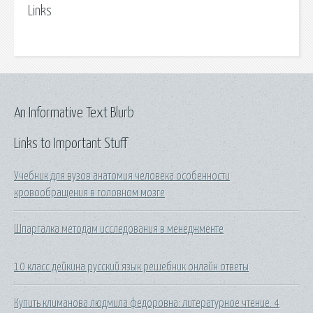
Links
An Informative Text Blurb
Links to Important Stuff
Учебник для вузов анатомия человека особенности
кровообращения в головном мозге
Шпаргалка методам исследования в менеджменте
10 класс дейкина русский язык решебник онлайн ответы
Купить климанова людмила федоровна: литературное чтение. 4