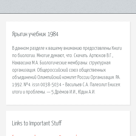
Ярыгин учебник 1984
В данном разделе к вашему вниманию предоставлены Книги
по биологии. Многие думают, что. Скачать. Артюхов B.Г.,
Наквасина М.А. Биологические мембраны: структурная
орrанизация. Общероссийский союз общественных
объединений Олимпийский комитет России Организация. РА.
1992. №4. issn 0038-5034 ^ Васильев С.А. Палеолит Енисея:
итоги и проблемы. — 5 Дрёмов И.И., Юдин А.И.
Links to Important Stuff