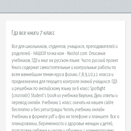
Гдз все книги 7 класс
Все для школьников, студентов, учащихся, преподавателей и
родителей - НАШОЛ точка ком - Nashol.com. Описание
учебников, ГДЗ и книг на русском языке. Чисто русский проект.
Книги содержат самостоятельные и контрольные работы по
всем важнейшим темам курса физики 7,8,9,10,11 класса и
предназначена для текущего контроля знаний учащихся. ГДЗ
и решебник по английскому языку за 6 класс Spotlight
(спотлайт) Student's book из учебника Ваулина, Дули ответы и
перевод онлайн. Учебники 1 класс скачать на нашем сайте
бесплатно и без регистрации Читать учебники онлайн
Учебники в формате pdf и djvu на телефоне и планшете. Все о
планировании, беременности и здоровье женщин и детей,
подготовке ребенка к школе и обучении с комментариями