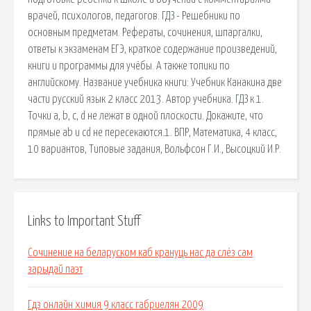
врачей, психологов, педагогов. ГДЗ - Решебники по
основным предметам. Рефераты, сочинения, шпаргалки,
ответы к экзаменам ЕГЭ, краткое содержание произведений,
книги и программы для учёбы. А также топики по
английскому. Название учебника книги: Учебник Канакина две
части русский язык 2 класс 2013. Автор учебника. ГДЗ к 1.
Точки a, b, c, d не лежат в одной плоскости. Докажите, что
прямые ab и cd не пересекаются.1. ВПР, Математика, 4 класс,
10 вариантов, Типовые задания, Вольфсон Г.И., Высоцкий И.Р.
Links to Important Stuff
Сочинение на беларуском каб крануць нас да слёз сам
зарыдай паэт
Гдз онлайн химия 9 класс габриелян 2009