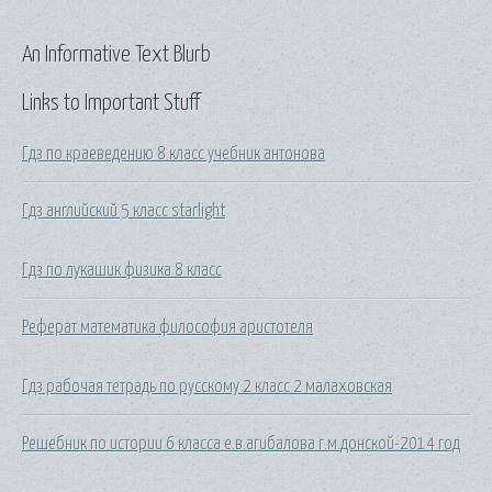
An Informative Text Blurb
Links to Important Stuff
Гдз по краеведению 8 класс учебник антонова
Гдз английский 5 класс starlight
Гдз по лукашик физика 8 класс
Реферат математика философия аристотеля
Гдз рабочая тетрадь по русскому 2 класс 2 малаховская
Решебник по истории 6 класса е.в.агибалова г.м.донской-2014 год