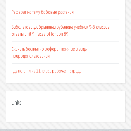
Реферат на тему бобовые растения
Биболетова ,добрынина,трубанева учебник 5-6 классов
ответы unit 5. faces of london 85
Скачать бесплатно реферат понятие и виды
природопользования
Гдз по англ яз 11 класс рабочая тетрадь
Links